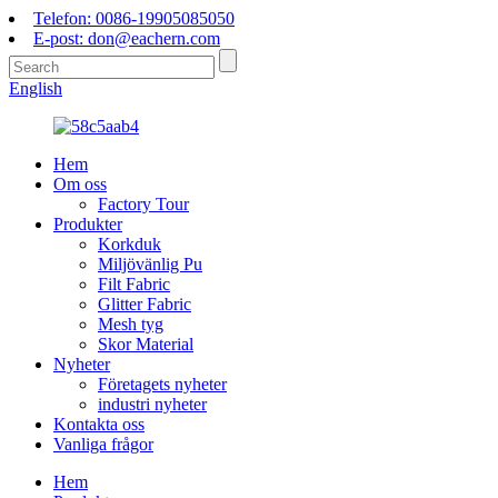
Telefon: 0086-19905085050
E-post: don@eachern.com
English
Hem
Om oss
Factory Tour
Produkter
Korkduk
Miljövänlig Pu
Filt Fabric
Glitter Fabric
Mesh tyg
Skor Material
Nyheter
Företagets nyheter
industri nyheter
Kontakta oss
Vanliga frågor
Hem