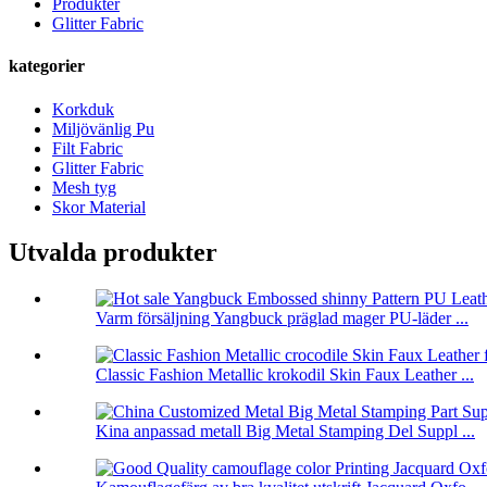
Produkter
Glitter Fabric
kategorier
Korkduk
Miljövänlig Pu
Filt Fabric
Glitter Fabric
Mesh tyg
Skor Material
Utvalda produkter
Varm försäljning Yangbuck präglad mager PU-läder ...
Classic Fashion Metallic krokodil Skin Faux Leather ...
Kina anpassad metall Big Metal Stamping Del Suppl ...